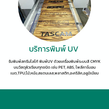
บริการพิมพ์ UV
รับพิมพ์สกรีนโลโก้ พิมพ์UV ด้วยเครื่องพิมพ์ระบบสี CMYK
บนวัสดุผิวเรียบทุกชนิด เช่น PET, ABS, โพลีคาร์บอน
เนต,TPU,ไม้,หนัง,สแตนเลส,พลาสติก,อะคริลิค,อลูมิเนียม